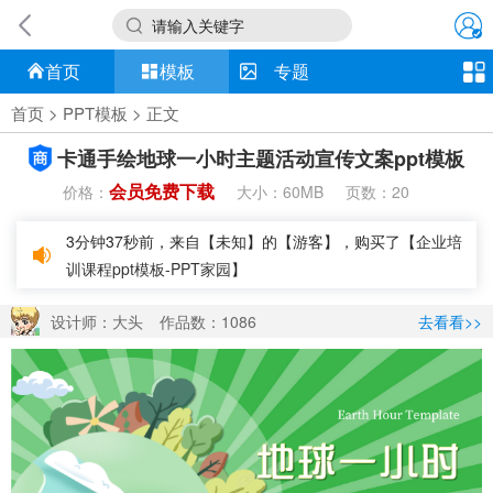
请输入关键字
首页
模板
专题
首页
>
PPT模板
> 正文
卡通手绘地球一小时主题活动宣传文案ppt模板
会员免费下载
价格：
大小：
页数：
60MB
20
3分钟37秒前，来自【未知】的【游客】，购买了【
企业培
训课程ppt模板-PPT家园
】
设计师：大头
作品数：1086
去看看>>