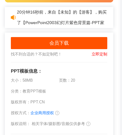
20分钟16秒前，来自【未知】的【游客】，购买
了【
PowerPoint2003幻灯片紫色背景篇-PPT家
园
】
会员下载
找不到合适的？不如定制吧！
立即定制
PPT模板
信息：
大小：58MB
页数：20
分类：
教育PPT模板
版权所有：PPT.CN
授权方式：
企业商用授权
版权说明： 相关字体/摄影图/音频仅供参考