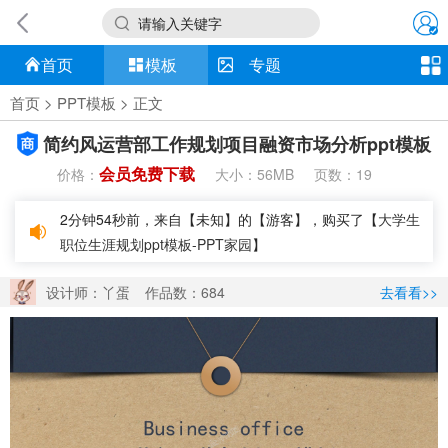
请输入关键字
首页
模板
专题
首页
>
PPT模板
> 正文
简约风运营部工作规划项目融资市场分析ppt模板
会员免费下载
价格：
大小：
页数：
56MB
19
2分钟55秒前，来自【未知】的【游客】，购买了【
期末总
结大会ppt模板-PPT家园
】
设计师：丫蛋
作品数：684
去看看>>