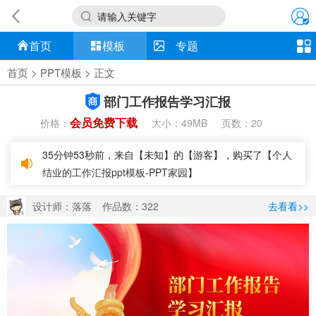
请输入关键字
首页
模板
专题
首页
>
PPT模板
> 正文
部门工作报告学习汇报
会员免费下载
价格：
大小：
页数：
49MB
20
35分钟53秒前，来自【未知】的【游客】，购买了【
个人
结业的工作汇报ppt模板-PPT家园
】
设计师：落落
作品数：322
去看看>>