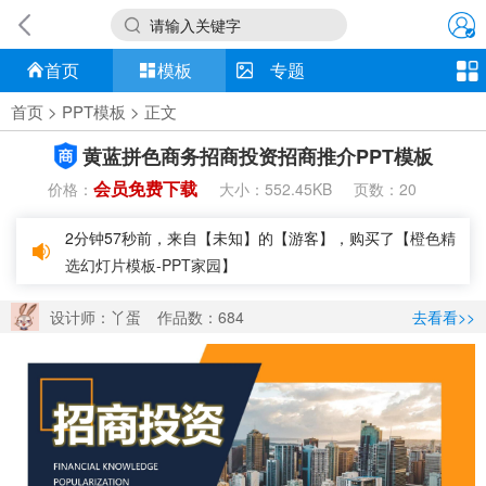
请输入关键字
首页
模板
专题
首页
>
PPT模板
> 正文
黄蓝拼色商务招商投资招商推介PPT模板
会员免费下载
价格：
大小：
页数：
552.45KB
20
2分钟57秒前，来自【未知】的【游客】，购买了【
橙色精
选幻灯片模板-PPT家园
】
设计师：丫蛋
作品数：684
去看看>>