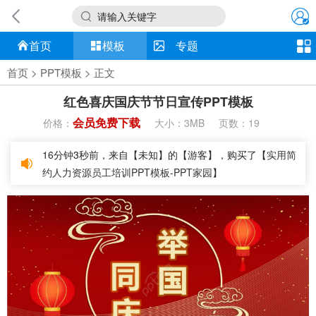
请输入关键字
首页
模板
专题
首页
>
PPT模板
> 正文
红色喜庆国庆节节日宣传PPT模板
会员免费下载
价格：
大小：
页数：
3MB
19
16分钟3秒前，来自【未知】的【游客】，购买了【
实用简
约人力资源员工培训PPT模板-PPT家园
】