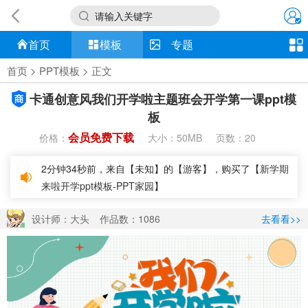
请输入关键字
首页
模板
专题
首页
>
PPT模板
> 正文
卡通创意风我们开学啦主题班会开学第一课ppt模
板
会员免费下载
价格：
大小：
页数：
50MB
20
2分钟34秒前，来自【未知】的【游客】，购买了【
新学期
来啦开学ppt模板-PPT家园
】
设计师：大头
作品数：1086
去看看>>