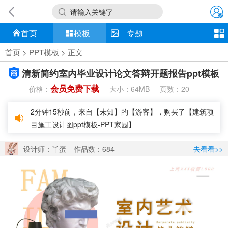
请输入关键字
首页
模板
专题
首页
>
PPT模板
> 正文
清新简约室内毕业设计论文答辩开题报告ppt模板
会员免费下载
价格：
大小：
页数：
64MB
20
2分钟15秒前，来自【未知】的【游客】，购买了【
建筑项
目施工设计图ppt模板-PPT家园
】
3分钟50秒前，来自【未知】的【游客】，购买了【
英语开
题答辩ppt模板-PPT家园
】
设计师：丫蛋
作品数：684
去看看>>