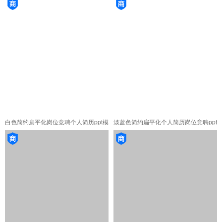
白色简约扁平化岗位竞聘个人简历ppt模
淡蓝色简约扁平化个人简历岗位竞聘ppt
板
模板