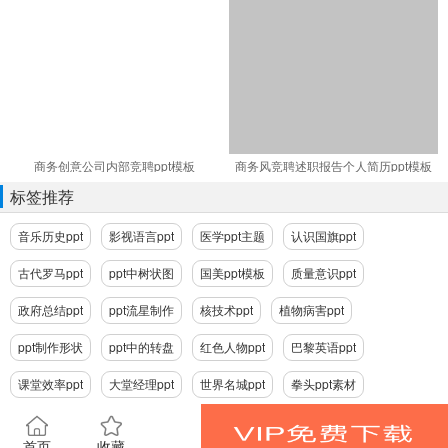
商务创意公司内部竞聘ppt模板
商务风竞聘述职报告个人简历ppt模板
标签推荐
音乐历史ppt
影视语言ppt
医学ppt主题
认识国旗ppt
古代罗马ppt
ppt中树状图
国美ppt模板
质量意识ppt
政府总结ppt
ppt流星制作
核技术ppt
植物病害ppt
ppt制作形状
ppt中的转盘
红色人物ppt
巴黎英语ppt
课堂效率ppt
大堂经理ppt
世界名城ppt
拳头ppt素材
首页
收藏