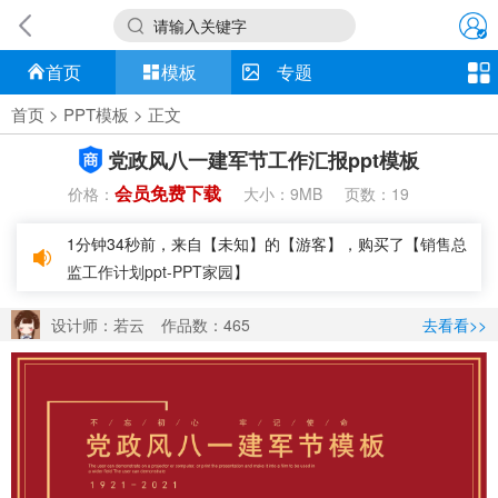
请输入关键字
首页
模板
专题
首页
>
PPT模板
> 正文
党政风八一建军节工作汇报ppt模板
会员免费下载
价格：
大小：
页数：
9MB
19
1分钟34秒前，来自【未知】的【游客】，购买了【
销售总
监工作计划ppt-PPT家园
】
设计师：若云
作品数：465
去看看>>